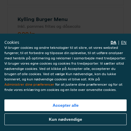
Kylling Burger Menu
Inkl. pommes frites og dåsecola
0,00 kr.
inkl. indbetaling (0,00 kr.)
Cookies
DA
|
EN
Vi bruger cookies og andre teknologier til at sikre, at vores websted
fungerer, til at forbedre og tilpasse din oplevelse, til at udføre analyser
med henblik på optimering og reklamer i samarbejde med tredjeparter.
Alm. Burger Menu
Vi bruger vores egne cookies og cookies fra tredjeparter. Vi sætter altid
nødvendige cookies. Ved at klikke på Accepter alle, accepterer du
Inkl. pommes frites og dåsecola
brugen af alle cookies. Ved at vælge Kun nødvendige, kan du lukke
0,00 kr.
banneret, og kun nødvendige cookies vil blive sat. Klik på
inkl. indbetaling (0,00 kr.)
Administrer dine præferencer
for at justere dine præferencer og for at
finde vores erklæring om cookies og en liste over anvendte cookies.
Accepter alle
Alm. Burger
0,00 kr.
Bestil Mad Online
Kun nødvendige
inkl. indbetaling (0,00 kr.)