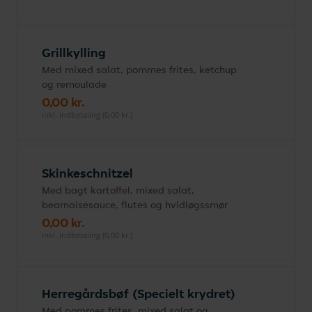
Grillkylling
Med mixed salat, pommes frites, ketchup
og remoulade
0,00 kr.
inkl. indbetaling (0,00 kr.)
Skinkeschnitzel
Med bagt kartoffel, mixed salat,
bearnaisesauce, flutes og hvidløgssmør
0,00 kr.
inkl. indbetaling (0,00 kr.)
Herregårdsbøf (Specielt krydret)
Med pommes frites, mixed salat og